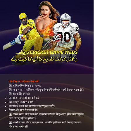
जीतविन पर पंजीकरण कैसे करें
1️⃣ आधिकारिक वेबसाइट पर जाएं
2️⃣ 'साइन अप' पर क्लिक करें: पृष्ठ के ऊपरी दाएं कोने पर पंजीकरण बटन ढूंढें।
3️⃣ अपना विवरण भरें:
अपना उपयोगकर्ता नाम दर्ज करें।
एक मजबूत पासवर्ड बनाएं.
अपना वैध ईमेल पता और फ़ोन नंबर प्रदान करें।
नियमों और शर्तों से सहमत हों।
4️⃣ अपना खाता सत्यापित करें: सत्यापन कोड के लिए अपना ईमेल या एसएमएस
जांचें और प्रक्रिया पूरी करें।
5️⃣ अपने स्वागत बोनस का दावा करें: अपनी पहली जमा राशि के बाद रोमांचक
बोनस का आनंद लें!