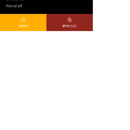
नियम एवं शर्तें
Download App
प्रमोशन
बोनस 500
Licenses
Cooperating Countries
Advertisement Contact
jobsbv88@gmail.com